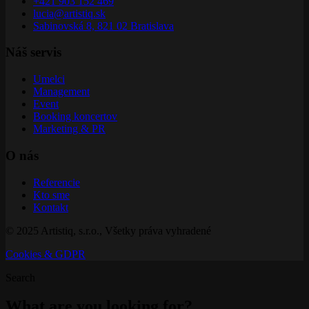
+421 903 152 469
lucia@artistiq.sk
Sabinovská 8, 821 02 Bratislava
Náš servis
Umelci
Management
Event
Booking koncertov
Marketing & PR
O nás
Referencie
Kto sme
Kontakt
© 2025 Artistiq, s.r.o., Všetky práva vyhradené
Cookies & GDPR
Search
What are you looking for?