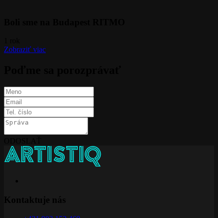
Boli sme na Budapest RITMO
1 rok
Zobraziť viac
Poďme sa porozprávať
ODOSLAŤ
Kontaktuje nás