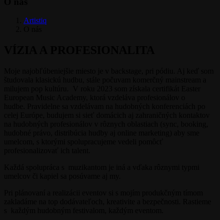
O nás
Artistiq
O nás
VÍZIA A PROFESIONALITA
Moje najobľúbeniejšie miesto je v backstage, pri pódiu. Aj keď som
študovala klasickú hudbu, stále počuvam komerčný mainstream a
milujem pop kultúru. V roku 2023 som získala certifikát Easter
European Music Academy, ktorá vzdeláva profesionálov o
hudbe.
Pravidelne sa vzdelávam na hudobných konferenciách po
celej Európe, budujem si sieť domácich aj zahraničných kontaktov
na hudobných profesionálov v rôznych oblastiach (sync, booking,
hudobné právo, distribúcia hudby aj online marketing) aby sme
umelcom, s ktorými spolupracujeme vedeli pomôcť
profesionalizovať ich talent.
Každá spolupráca s muzikantom je iná a vďaka rôznymi typmi
umelcov či kapiel sa posúvame aj my.
Pri plánovaní a realizácii eventov si s mojím produkčným tímom
zakladáme na top dodávateľoch, kreativite a bezpečnosti. Rastieme
s každým hudobným festivalom, každým eventom.